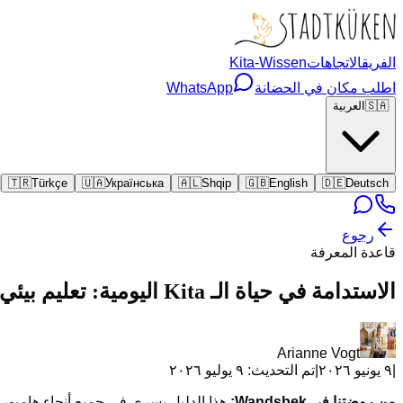
الفريق
الاتجاهات
Kita-Wissen
اطلب مكان في الحضانة
WhatsApp
🇸🇦
العربية
🇹🇷
Türkçe
🇺🇦
Українська
🇦🇱
Shqip
🇬🇧
English
🇩🇪
Deutsch
رجوع
قاعدة المعرفة
الاستدامة في حياة الـ Kita اليومية: تعليم بيئي بطريقة ممتعة · Mühlenhof, Wandsbek
Arianne Vogt
|
٩ يونيو ٢٠٢٦
|
تم التحديث:
٩ يوليو ٢٠٢٦
من روضتنا في Wandsbek:
هذا الدليل يسري في جميع أنحاء هامبورغ. للعائلات في Wandsbek وما حولها، نحن – روضة الطبيعة Stadtküken Mühlenhof