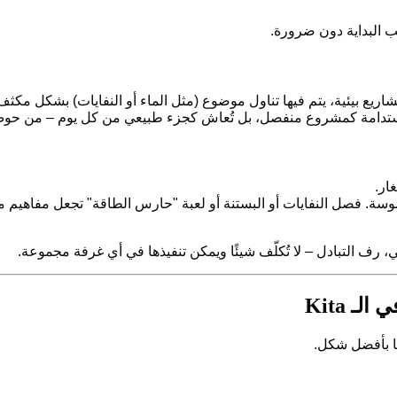
لاستدامة كمشروع منفصل، بل تُعاش كجزء طبيعي من كل يوم – من حوض 
ار.
سة. فصل النفايات أو البستنة أو لعبة "حارس الطاقة" تجعل مفاهيم م
ي، رف التبادل – لا تُكلّف شيئًا ويمكن تنفيذها في أي غرفة مجموعة.