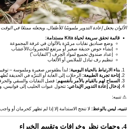
الألوان يجعل إعادة التدوير ملموسًا للأطفال، ويجعله ممتعًا في الوقت
قائمة تحقق سريعة لحياة Kita مستدامة:
وضع صناديق نفايات مرمّزة بالألوان في غرفة المجموعة
إنشاء حوض حديقة صغير أو مرتفع للخضروات/الأعشاب
إعداد صندوق تجميع لمواد الحِرف ("النفايات")
تنظيم رف تبادل للملابس أو الألعاب
بناء الارتباط بالحياة اليومية:
ابدأ بطقوس صغيرة وملموسة – توفير ال
إتاحة تجربة الطبيعة:
الرحلات إلى الغابة أو التنزّه في الحديقة تُ
السماح لهم بالقيام بالأمر بأنفسهم:
فصل النفايات والسقي والحرف و
إدخال إعادة التدوير الإبداعي:
تتحول عبوات الحليب إلى فوانيس، والع
⚠️ تنبيه:
تنبيه، ليس بالوعظ:
لا تنجح الاستدامة إلا إذا لم تظهر كحرمان أو واجب
4. وجهات نظر وخرافات وتقييم الخبراء