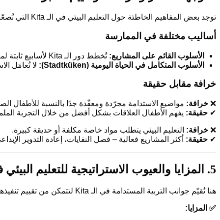
توجد بعض المفاهيم الخاطئة حول التعليم البيئي في الـ Kita التي تُصعّب البداية دون ضرورة.
أساليب مختلفة في الممارسة
الأسلوب القائم على المشاريع:
تُخطط دور الـ Kita لأسابيع ثابتة لمشاريع بيئية، يتم فيها تناول موضوع (مثل الماء أو النفايات) بشكل مكثف لعدة أسابيع.
الأسلوب المتكامل في الحياة اليومية (Stadtküken):
لا تُعامَل ا
خرافة مقابل حقيقة
❌
خرافة:
مواضيع الاستدامة مجرّدة ومعقّدة جدًا بالنسبة للأطفال الصغ
✔
حقيقة:
يفهم الأطفال العلاقات بشكل أفضل من خلال التجربة الملمو
❌
خرافة:
التعليم البيئي يتطلب مواد خاصة مكلفة أو حديقة كبيرة.
✔
حقيقة:
أكثر المشاريع فعالية – فصل النفايات، إعادة التدوير الإبداع
5. المزايا والعيوب الاستراتيجية للتعليم البيئي في الـ Kita
هنا نُقيّم جوانب التربية المستدامة في الـ Kita لتتمكن من تقييم تنفيذها بأفضل شكل.
✅ المزايا: