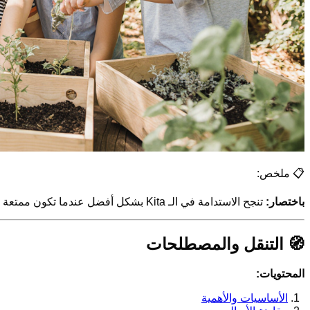
📋 ملخص:
باختصار:
تنجح الاستدامة في الـ Kita بشكل أفضل عندما تكون ممتعة – من خلال فصل النفايات ومشاريع الحدائق والمواد الطبيعية بدلًا من الوعظ. بهذه الطريقة ينشأ الأطفال كجيل صغير من صانعي التغيير.
🧭 التنقل والمصطلحات
المحتويات:
الأساسيات والأهمية