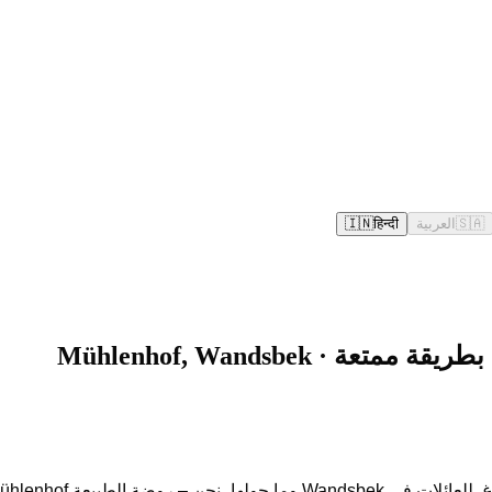
🇸🇦
العربية
हिन्दी
🇮🇳
 في Ölmühlenweg 33 – بجانبكم شخصياً أيضاً.