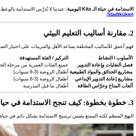
الاستدامة في حياة الـ Kita اليومية:
عندما لا تُدرَّس الاستدامة بالوعظ،
.
Stadtküken
2. مقارنة أساليب التعليم البيئي
فهم أعمق للأساليب المختلفة يساعد الأهل والمربيات على اختيار الصيغة المناسبة للحياة اليومية في الـ 
الأسلوب / النشاط
التركيز / الفئة المستهدفة
فصل النفايات وإعادة التدوير
جميع الفئات العمرية من مرحلة الح
مشاريع الحدائق والمواد الطبيعية
أطفال الروضة (3-6 سنوات)
مشاريع إعادة التدوير الإبداعي
أطفال الروضة (3-6 سنوات)
ألعاب المناخ وحرّاس الطاقة
أطفال ما قبل المدرسة
3. خطوة بخطوة: كيف تنجح الاستدامة في حياة الـ Kita اليومية
النهج المنظم لكنه الممتع يضمن ترسيخ الاستدامة بشكل دائم في حياة الـ Kita اليومية – دون 