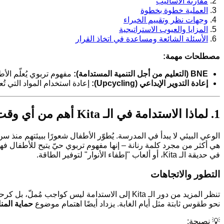
مقارنة الأساليب
العملية خطوة بخطوة
وجهات نظر وتقييم الخبراء
المزايا والعيوب الاستراتيجية
الأسئلة الشائعة ومساعدة في اتخاذ القرار
مصطلحات مهمة:
BNE (التعليم من أجل التنمية المستدامة):
مفهوم تربوي يُعلّم الأ
إعادة التدوير الإبداعي (Upcycling):
إعادة استخدام المواد التي تُ
1. لماذا الاستدامة في الـ Kita أهم من أي وقت آخر
الوعي البيئي لا يبدأ في المدرسة. يُطوّر الأطفال شعورًا ببيئتهم منذ سن الـ Kita، والمؤسسات التي تركّز على التعليم البيئي تُساهم بف
هي أكثر من مجرد كلمة رنانة – إنها مفهوم تربوي حيّ يتيح للأطفال
في حديقة الـ Kita، أو ألعاب "إطفاء الأنوار" لتوفير الطاقة.
التطور والاتجاهات
تنظر المزيد من دور الـ Kita إلى الاستدامة ليس كواجب مُملّ، بل كرحلة استكشاف. يتجه الاتجاه بوضوح نحو
نحو طقوس ثابتة مثل أيام الغابة. يزداد أيضًا اهتمام موضوع
حماية المن
💡 نصيحة: