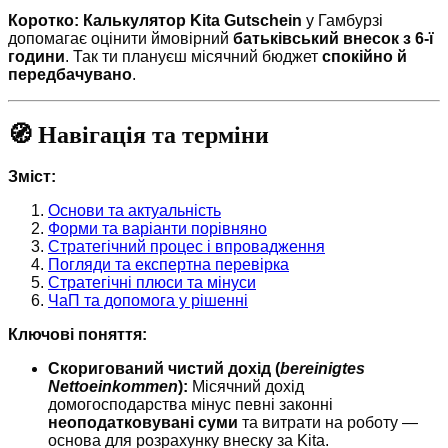
Коротко:
Калькулятор Kita Gutschein
у Гамбурзі
допомагає оцінити ймовірний
батьківський внесок з 6-ї
години
. Так ти плануєш місячний бюджет
спокійно й
передбачувано
.
🧭 Навігація та терміни
Зміст:
Основи та актуальність
Форми та варіанти порівняно
Стратегічний процес і впровадження
Погляди та експертна перевірка
Стратегічні плюси та мінуси
ЧаП та допомога у рішенні
Ключові поняття:
Скоригований чистий дохід (
bereinigtes
Nettoeinkommen
):
Місячний дохід
домогосподарства мінус певні законні
неоподатковувані суми
та витрати на роботу —
основа для розрахунку внеску за Kita.