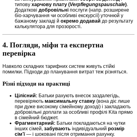
типову
харчову плату (
Verpflegungspauschale
)
.
Додаткові
добровільні
послуги (напр. розширене
біо-харчування чи особливі екскурсії) уточнюй у
бажаному закладі й
окремо додавай
до результату
калькулятора для прозорості.
4. Погляди, міфи та експертна
перевірка
Навколо складних тарифних систем живуть стійкі
помилки. Підходи до планування витрат теж різняться.
Різні підходи на практиці
Цілісний:
Батьки рахують внесок заздалегідь,
перевіряють
максимальну ставку
(вона діє лише
при дуже високому сімейному доході) і закладають
добровільні доплати за особливі профілі Kita прямо
в сімейний бюджет.
Фрагментарний:
Батьки покладаються на чутки
інших сімей,
забувають
індивідуальний
розмір
сім’ї
— і шоковані після отримання рахунку.