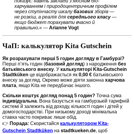
показує: навіть заклади з якісним біо-
харчуванням і природоцентричним профілем
через ступінчасту шкалу
базових
зборів —
не розкіш, а реалія для
середнього класу
—
якщо бюджет порахувати вчасно й
правильно.»
—
Arianne Vogt
ЧаП: калькулятор Kita Gutschein
Як розрахувати перші 5 годин догляду в Гамбурзі?
Перші п’ять годин (
базовий догляд
) з народження
без
батьківського внеску
. У
калькуляторі Kita-Gutschein
Stadtküken
це відображається як
0,00 €
батьківського
внеску за догляд. Окремо може діяти законна
харчова
плата
, якщо Kita не передбачає іншого.
Скільки коштує догляд понад 5 годин?
Точна сума
індивідуальна
. Вона базується на гамбурзькій тарифній
системі й залежить від доходу, кількості годин і дітей у
домогосподарстві. При низькому доході мінімальна
ставка часто покриває лише обід.
👉
Порада:
Скористайся
калькулятором Kita-
Gutschein Stadtküken
на
stadtkueken.de
, щоб