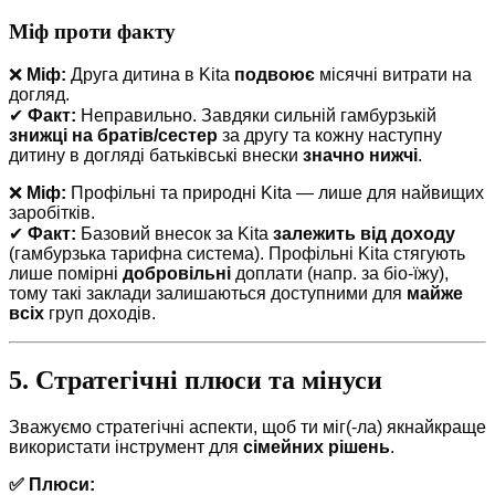
Міф проти факту
❌
Міф:
Друга дитина в Kita
подвоює
місячні витрати на
догляд.
✔
Факт:
Неправильно. Завдяки сильній гамбурзькій
знижці на братів/сестер
за другу та кожну наступну
дитину в догляді батьківські внески
значно нижчі
.
❌
Міф:
Профільні та природні Kita — лише для найвищих
заробітків.
✔
Факт:
Базовий внесок за Kita
залежить від доходу
(гамбурзька тарифна система). Профільні Kita стягують
лише помірні
добровільні
доплати (напр. за біо-їжу),
тому такі заклади залишаються доступними для
майже
всіх
груп доходів.
5. Стратегічні плюси та мінуси
Зважуємо стратегічні аспекти, щоб ти міг(-ла) якнайкраще
використати інструмент для
сімейних рішень
.
✅ Плюси: