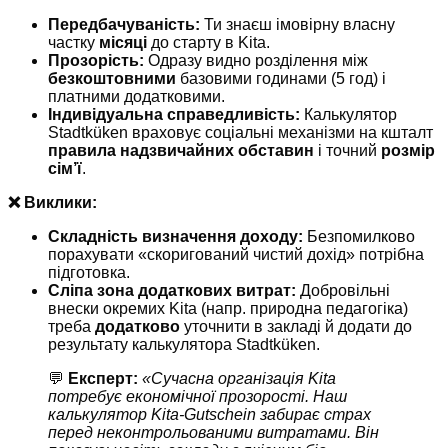
Передбачуваність:
Ти знаєш імовірну власну
частку
місяці
до старту в Kita.
Прозорість:
Одразу видно розділення між
безкоштовними
базовими годинами (5 год) і
платними додатковими.
Індивідуальна справедливість:
Калькулятор
Stadtküken враховує соціальні механізми на кшталт
правила надзвичайних обставин
і точний
розмір
сім’ї
.
❌ Виклики:
Складність визначення доходу:
Безпомилково
порахувати «скоригований чистий дохід» потрібна
підготовка.
Сліпа зона додаткових витрат:
Добровільні
внески окремих Kita (напр. природна педагогіка)
треба
додатково
уточнити в закладі й додати до
результату калькулятора Stadtküken.
💬
Експерт:
«Сучасна організація Kita
потребує економічної прозорості. Наш
калькулятор Kita-Gutschein забирає страх
перед неконтрольованими витратами. Він