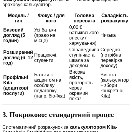
враховує калькулятор.
Модель /
Фокус / для
Головна
Складність
тип
кого
перевага
розрахунку
0,00 €
Базовий
Усі батьки
батьківського
догляд (5
(право на
Низька
внеску (+
годин)
місце)
харчування)
Справедлива
Середня
Розширений
Працюючі,
ступінчаста
(потрібна
догляд (6–12
студенти
шкала за
перевірка
год)
доходом
доходу)
Висока
Батьки з
Висока
Профільні
якість,
акцентом на
(калькулятор
Kita
прозорість
особливу
+ збори
(додаткові
через
педагогіку
конкретної
послуги)
окремий
(напр. біо-їжа)
Kita)
показ
3. Покроково: стандартний процес
Систематичний розрахунок за
калькулятором Kita-