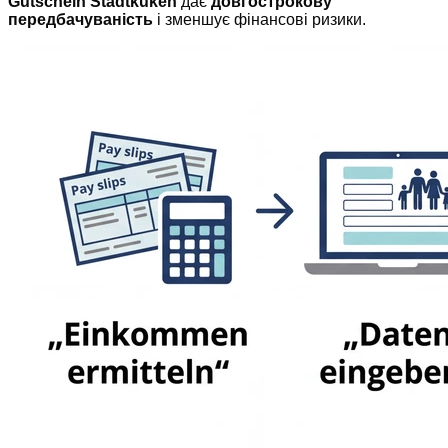
Gutschein Stadtküken
дає
довгострокову
передбачуваність
і зменшує фінансові ризики.