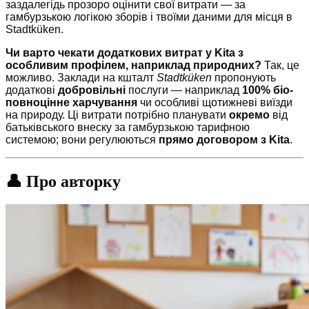
заздалегідь прозоро оцінити свої витрати — за
гамбурзькою логікою зборів і твоїми даними для місця в
Stadtküken.
Чи варто чекати додаткових витрат у Kita з
особливим профілем, наприклад природних?
Так, це
можливо. Заклади на кшталт
Stadtküken
пропонують
додаткові
добровільні
послуги — наприклад
100% біо-
повноцінне харчування
чи особливі щотижневі виїзди
на природу. Ці витрати потрібно планувати
окремо
від
батьківського внеску за гамбурзькою тарифною
системою; вони регулюються
прямо договором з Kita
.
👤 Про авторку