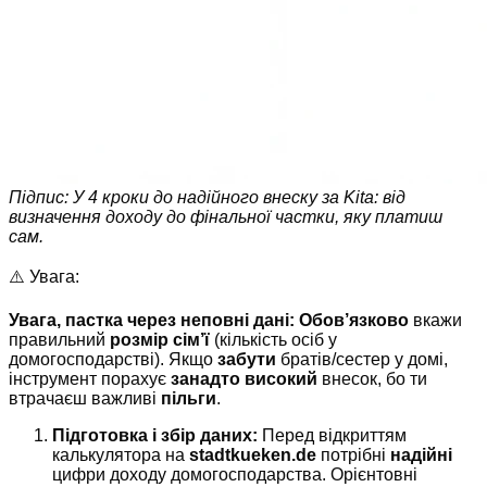
Підпис: У 4 кроки до надійного внеску за Kita: від
визначення доходу до фінальної частки, яку платиш
сам.
⚠️ Увага:
Увага, пастка через неповні дані:
Обов’язково
вкажи
правильний
розмір сім’ї
(кількість осіб у
домогосподарстві). Якщо
забути
братів/сестер у домі,
інструмент порахує
занадто високий
внесок, бо ти
втрачаєш важливі
пільги
.
Підготовка і збір даних:
Перед відкриттям
калькулятора на
stadtkueken.de
потрібні
надійні
цифри доходу домогосподарства. Орієнтовні