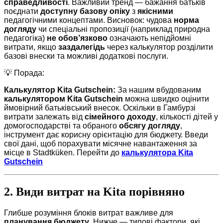
справедливості
. Важливий тренд — бажання батьків
поєднати
доступну базову опіку
з
якісними
педагогічними концептами. Висновок: чудова
норма
догляду
чи спеціальні пропозиції (наприклад природна
педагогіка)
не обов’язково
означають непідйомні
витрати, якщо
заздалегідь
через калькулятор розділити
базові внески та можливі додаткові послуги.
💡 Порада:
Калькулятор Kita Gutschein:
За нашим вбудованим
калькулятором Kita Gutschein
можна швидко оцінити
ймовірний батьківський внесок. Оскільки в Гамбурзі
витрати залежать від
сімейного доходу
, кількості дітей у
домогосподарстві та обраного
обсягу догляду
,
інструмент дає корисну орієнтацію для бюджету. Введи
свої дані, щоб порахувати місячне навантаження за
місце в Stadtküken. Перейти до
калькулятора Kita
Gutschein
2. Види витрат на Kita порівняно
Глибше розуміння блоків витрат важливе для
планування бюджету
. Нижче — типові фактори, які