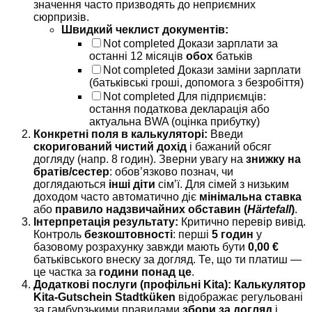
значення часто призводять до неприємних
сюрпризів.
Швидкий чеклист документів:
Not completed
Докази зарплати за
останні 12 місяців
обох
батьків
Not completed
Докази заміни зарплати
(батьківські гроші, допомога з безробіття)
Not completed
Для підприємців:
остання податкова декларація або
актуальна BWA (оцінка прибутку)
Конкретні поля в калькуляторі:
Введи
скоригований чистий дохід
і бажаний обсяг
догляду (напр. 8 годин). Зверни увагу на
знижку на
братів/сестер
: обов’язково познач, чи
доглядаються
інші діти
сім’ї. Для сімей з низьким
доходом часто автоматично діє
мінімальна ставка
або
правило надзвичайних обставин (
Härtefall
)
.
Інтерпретація результату:
Критично перевір вивід.
Контроль
безкоштовності
: перші
5 годин
у
базовому розрахунку завжди мають бути
0,00 €
батьківського внеску за догляд. Те, що ти платиш —
це частка за
години понад це
.
Додаткові послуги (профільні Kita):
Калькулятор
Kita-Gutschein Stadtküken
відображає регульовані
за гамбурзькими правилами
збори за догляд
і