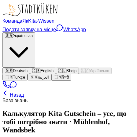
Команда
Як
Kita-Wissen
Подати заявку на місце
WhatsApp
🇺🇦
Українська
🇩🇪
Deutsch
🇬🇧
English
🇦🇱
Shqip
🇺🇦
Українська
🇹🇷
Türkçe
🇸🇦
العربية
🇮🇳
हिन्दी
Назад
База знань
Калькулятор Kita Gutschein – усе, що
тобі потрібно знати · Mühlenhof,
Wandsbek