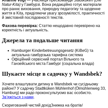
Arianne Vogt
— учасниця прескоманди
Stadtküken (Die
Natur-Kita)
у Гамбурзі. Вона редакційно готує матеріали
про раннє виховання, природну педагогіку та щоденне
життя в Kita, приділяючи увагу зрозумілості, практичності
й змістовній послідовності текстів.
Фахова перевірка:
Статтю нещодавно перевірено на
коректність і актуальність.
Джерела та подальше читання
Hamburger Kinderbetreuungsgesetz (KiBeG) та
актуальна гамбурзька тарифна система
Офіційний сервісний портал Вільного та
Ганзейського міста Гамбург (соціальна влада)
Шукаєте місце в садочку у Wandsbek?
Хочете влаштувати дитину в Wandsbek чи сусідньому
районі? У садочку Stadtküken Mühlenhof (Ölmühlenweg 33,
Hamburg) ми радо проконсультуємо вас особисто.
Зв'яжіться з нами
.
Скоригований чистий дохід
Знижка на братів/