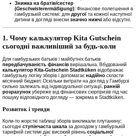
Знижка на братів/сестер
(
Geschwisterermäßigung
):
Фінансове полегшення в
гамбурзькій системі: для
другої
та кожної наступної
дитини в догляді внески
значно нижчі
або відсутні.
1. Чому калькулятор Kita Gutschein
сьогодні важливіший за будь-коли
Для гамбурзьких батьків і майбутніх батьків
передбачуваність фінансів
вирішальна. Вбудований
калькулятор Kita-Gutschein Stadtküken
відображає
гамбурзьку логіку зборів і допомагає
надійно
скласти
місячний бюджет. Оскільки витрати на догляд у Гамбурзі
сильно залежать від індивідуальної ситуації,
ранній
розрахунок
убереже від фінансових сюрпризів під час
пошуку відповідного догляду — зокрема в Stadtküken.
Розвиток і тренди
Коли-то жорсткі таблиці зборів викликали плутанину;
сьогодні
ступінчаста шкала
за доходом у гамбурзькій
тарифній системі дає високий рівень
соціальної