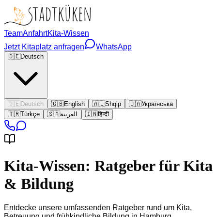
Team
Anfahrt
Kita-Wissen
Jetzt Kitaplatz anfragen
WhatsApp
🇩🇪
Deutsch
🇩🇪
Deutsch
🇬🇧
English
🇦🇱
Shqip
🇺🇦
Українська
🇹🇷
Türkçe
🇸🇦
العربية
🇮🇳
हिन्दी
Kita-Wissen: Ratgeber für Kita
& Bildung
Entdecke unsere umfassenden Ratgeber rund um Kita,
Betreuung und frühkindliche Bildung in Hamburg.