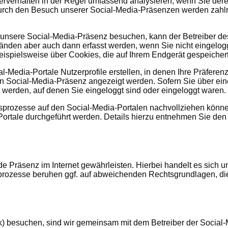
erverhalten in der Regel umfassend analysieren, wenn Sie dere
Durch den Besuch unserer Social-Media-Präsenzen werden zahl
 unsere Social-Media-Präsenz besuchen, kann der Betreiber de
den aber auch dann erfasst werden, wenn Sie nicht eingeloggt
beispielsweise über Cookies, die auf Ihrem Endgerät gespeicher
al-Media-Portale Nutzerprofile erstellen, in denen Ihre Präfere
n Social-Media-Präsenz angezeigt werden. Sofern Sie über ein
werden, auf denen Sie eingeloggt sind oder eingeloggt waren.
gsprozesse auf den Social-Media-Portalen nachvollziehen könne
-Portale durchgeführt werden. Details hierzu entnehmen Sie 
 Präsenz im Internet gewährleisten. Hierbei handelt es sich um e
prozesse beruhen ggf. auf abweichenden Rechtsgrundlagen, di
k) besuchen, sind wir gemeinsam mit dem Betreiber der Social-