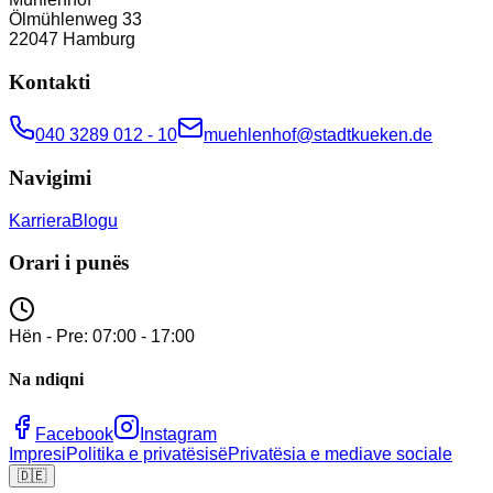
Ölmühlenweg 33
22047
Hamburg
Kontakti
040 3289 012 - 10
muehlenhof@stadtkueken.de
Navigimi
Karriera
Blogu
Orari i punës
Hën - Pre: 07:00 - 17:00
Na ndiqni
Facebook
Instagram
Impresi
Politika e privatësisë
Privatësia e mediave sociale
🇩🇪