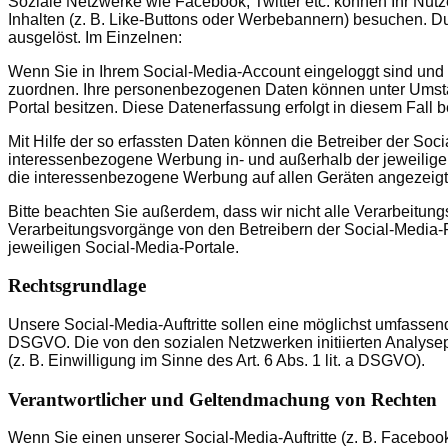
Soziale Netzwerke wie Facebook, Twitter etc. können Ihr Nutz
Inhalten (z. B. Like-Buttons oder Werbebannern) besuchen. 
ausgelöst. Im Einzelnen:
Wenn Sie in Ihrem Social-Media-Account eingeloggt sind und
zuordnen. Ihre personenbezogenen Daten können unter Umstän
Portal besitzen. Diese Datenerfassung erfolgt in diesem Fall 
Mit Hilfe der so erfassten Daten können die Betreiber der Soci
interessenbezogene Werbung in- und außerhalb der jeweilige
die interessenbezogene Werbung auf allen Geräten angezeigt 
Bitte beachten Sie außerdem, dass wir nicht alle Verarbeitun
Verarbeitungsvorgänge von den Betreibern der Social-Media
jeweiligen Social-Media-Portale.
Rechtsgrundlage
Unsere Social-Media-Auftritte sollen eine möglichst umfassende
DSGVO. Die von den sozialen Netzwerken initiierten Analyse
(z. B. Einwilligung im Sinne des Art. 6 Abs. 1 lit. a DSGVO).
Verantwortlicher und Geltendmachung von Rechten
Wenn Sie einen unserer Social-Media-Auftritte (z. B. Faceboo