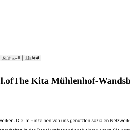
🇸🇦
العربية
🇮🇳
हिन्दी
al.ofThe
Kita Mühlenhof-Wands
tzwerken. Die im Einzelnen von uns genutzten sozialen Netzwerke