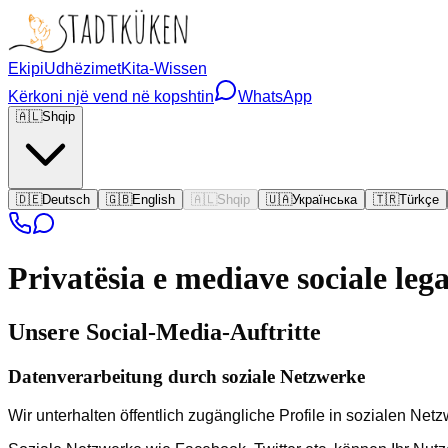
Ekipi
Udhëzimet
Kita-Wissen
Kërkoni një vend në kopshtin
WhatsApp
🇦🇱
Shqip
🇩🇪
Deutsch
🇬🇧
English
🇦🇱
Shqip
🇺🇦
Українська
🇹🇷
Türkçe
Privatësia e mediave sociale
leg
Unsere Social-Media-Auftritte
Datenverarbeitung durch soziale Netzwerke
Wir unterhalten öffentlich zugängliche Profile in sozialen Ne