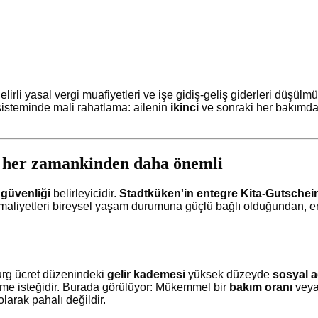
lirli yasal vergi muafiyetleri ve işe gidiş-geliş giderleri düşülm
steminde mali rahatlama: ailenin
ikinci
ve sonraki her bakımdak
n her zamankinden daha önemli
 güvenliği
belirleyicidir.
Stadtküken'in entegre Kita-Gutschein
maliyetleri bireysel yaşam durumuna güçlü bağlı olduğundan, 
burg ücret düzenindeki
gelir kademesi
yüksek düzeyde
sosyal a
irme isteğidir. Burada görülüyor: Mükemmel bir
bakım oranı
veya 
larak pahalı değildir.