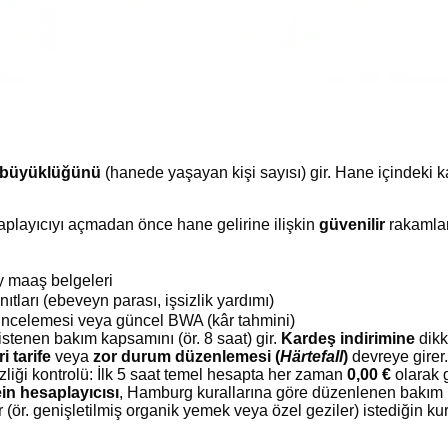
e büyüklüğünü
(hanede yaşayan kişi sayısı) gir. Hane içindeki
playıcıyı açmadan önce hane gelirine ilişkin
güvenilir
rakamlara
y maaş belgeleri
tları (ebeveyn parası, işsizlik yardımı)
incelemesi veya güncel BWA (kâr tahmini)
istenen bakım kapsamını (ör. 8 saat) gir.
Kardeş indirimine
dikk
i tarife
veya
zor durum düzenlemesi (
Härtefall
)
devreye girer.
izliği kontrolü: İlk 5 saat temel hesapta her zaman
0,00 €
olarak g
in hesaplayıcısı
, Hamburg kurallarına göre düzenlenen bakım ü
 (ör. genişletilmiş organik yemek veya özel geziler) istediğin k