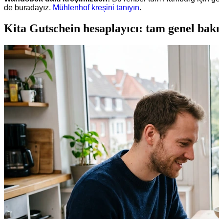
de buradayız.
Mühlenhof kreşini tanıyın
.
Kita Gutschein hesaplayıcı: tam genel ba