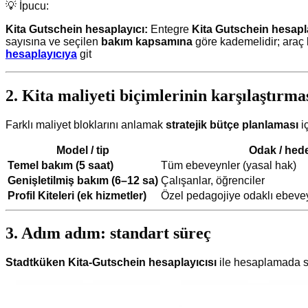
💡 İpucu:
Kita Gutschein hesaplayıcı:
Entegre
Kita Gutschein hesapl
sayısına ve seçilen
bakım kapsamına
göre kademelidir; araç b
hesaplayıcıya
git
2. Kita maliyeti biçimlerinin karşılaştırma
Farklı maliyet bloklarını anlamak
stratejik bütçe planlaması
iç
Model / tip
Odak / hede
Temel bakım (5 saat)
Tüm ebeveynler (yasal hak)
Genişletilmiş bakım (6–12 sa)
Çalışanlar, öğrenciler
Profil Kiteleri (ek hizmetler)
Özel pedagojiye odaklı ebevey
3. Adım adım: standart süreç
Stadtküken Kita-Gutschein hesaplayıcısı
ile hesaplamada s