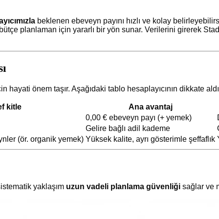
ayıcımızla
beklenen ebeveyn payını hızlı ve kolay belirleyebilirs
ütçe planlaman için yararlı bir yön sunar. Verilerini girerek Sta
sı
in hayati önem taşır. Aşağıdaki tablo hesaplayıcının dikkate aldığ
f kitle
Ana avantaj
0,00 € ebeveyn payı (+ yemek)
Gelire bağlı adil kademe
nler (ör. organik yemek)
Yüksek kalite, ayrı gösterimle şeffaflık
istematik yaklaşım
uzun vadeli planlama güvenliği
sağlar ve ma