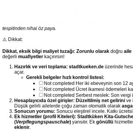
tespitinden nihai öz paya.
⚠️ Dikkat:
Dikkat, eksik bilgi maliyet tuzağı:
Zorunlu olarak
doğru
ail
değerli
muafiyetler
kaçırırsın!
Hazırlık ve veri toplama:
stadtkueken.de
üzerinde hesa
açar.
Gerekli belgeler hızlı kontrol listesi:
Not completed
Her iki ebeveynin son 12 a
Not completed
Ücret ikamesi ödemeleri kanı
Not completed
Serbest meslek: Son vergi 
Hesaplayıcıda özel girişler:
Düzeltilmiş net gelirini
ve 
Düşük gelirli ailelerde çoğu zaman otomatik olarak
asgar
Sonucun yorumu:
Sonucu eleştirel incele. Katkı ücrets
Ek hizmetler (profil Kiteleri):
Stadtküken Kita-Gutsche
(
Verpflegungspauschale
)
yansıtır. Ek
gönüllü
hizmetler
eklenir
.