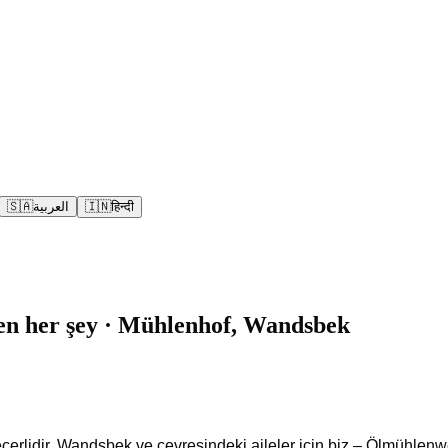
🇸🇦
العربية
🇮🇳
हिन्दी
ken her şey · Mühlenhof, Wandsbek
erlidir. Wandsbek ve çevresindeki aileler için biz – Ölmühle