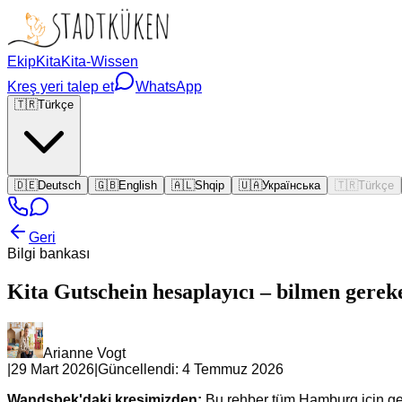
Ekip
Kita
Kita-Wissen
Kreş yeri talep et
WhatsApp
🇹🇷
Türkçe
🇩🇪
Deutsch
🇬🇧
English
🇦🇱
Shqip
🇺🇦
Українська
🇹🇷
Türkçe
Geri
Bilgi bankası
Kita Gutschein hesaplayıcı – bilmen gere
Arianne Vogt
|
29 Mart 2026
|
Güncellendi:
4 Temmuz 2026
Wandsbek'daki kreşimizden:
Bu rehber tüm Hamburg için geç