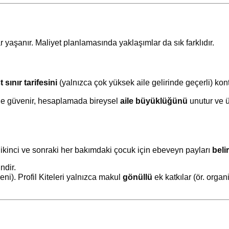
yaşanır. Maliyet planlamasında yaklaşımlar da sık farklıdır.
t sınır tarifesini
(yalnızca çok yüksek aile gelirinde geçerli) kont
ine güvenir, hesaplamada bireysel
aile büyüklüğünü
unutur ve ü
ikinci ve sonraki her bakımdaki çocuk için ebeveyn payları
beli
ndir.
i). Profil Kiteleri yalnızca makul
gönüllü
ek katkılar (ör. organ