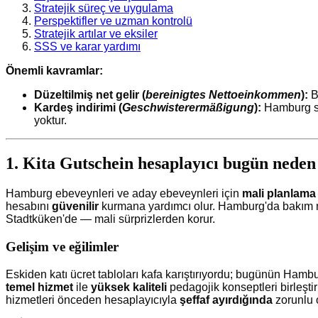
Stratejik süreç ve uygulama
Perspektifler ve uzman kontrolü
Stratejik artılar ve eksiler
SSS ve karar yardımı
Önemli kavramlar:
Düzeltilmiş net gelir (
bereinigtes Nettoeinkommen
):
Be
Kardeş indirimi (
Geschwisterermäßigung
):
Hamburg si
yoktur.
1. Kita Gutschein hesaplayıcı bugün nede
Hamburg ebeveynleri ve aday ebeveynleri için
mali planlama
hesabını
güvenilir
kurmana yardımcı olur. Hamburg'da bakım 
Stadtküken'de — mali sürprizlerden korur.
Gelişim ve eğilimler
Eskiden katı ücret tabloları kafa karıştırıyordu; bugünün Ham
temel hizmet
ile
yüksek kaliteli
pedagojik konseptleri birleşt
hizmetleri önceden hesaplayıcıyla
şeffaf ayırdığında
zorunlu o