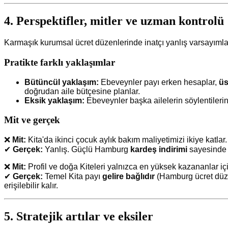
4. Perspektifler, mitler ve uzman kontrolü
Karmaşık kurumsal ücret düzenlerinde inatçı yanlış varsayımlar 
Pratikte farklı yaklaşımlar
Bütüncül yaklaşım:
Ebeveynler payı erken hesaplar,
üs
doğrudan aile bütçesine planlar.
Eksik yaklaşım:
Ebeveynler başka ailelerin söylentiler
Mit ve gerçek
❌
Mit:
Kita'da ikinci çocuk aylık bakım maliyetimizi ikiye katlar.
✔
Gerçek:
Yanlış. Güçlü Hamburg
kardeş indirimi
sayesinde 
❌
Mit:
Profil ve doğa Kiteleri yalnızca en yüksek kazananlar içi
✔
Gerçek:
Temel Kita payı
gelire bağlıdır
(Hamburg ücret düzen
erişilebilir kalır.
5. Stratejik artılar ve eksiler