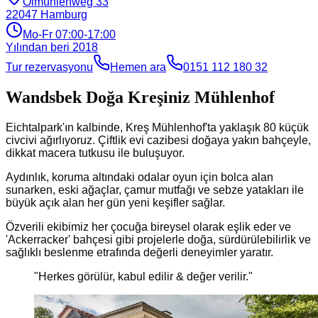
Ölmühlenweg 33
22047
Hamburg
Mo-Fr 07:00-17:00
Yılından beri
2018
Tur rezervasyonu
Hemen ara
0151 112 180 32
Wandsbek Doğa Kreşiniz Mühlenhof
Eichtalpark'ın kalbinde, Kreş Mühlenhof'ta yaklaşık 80 küçük
civcivi ağırlıyoruz. Çiftlik evi cazibesi doğaya yakın bahçeyle,
dikkat macera tutkusu ile buluşuyor.
Aydınlık, koruma altındaki odalar oyun için bolca alan
sunarken, eski ağaçlar, çamur mutfağı ve sebze yatakları ile
büyük açık alan her gün yeni keşifler sağlar.
Özverili ekibimiz her çocuğa bireysel olarak eşlik eder ve
'Ackerracker' bahçesi gibi projelerle doğa, sürdürülebilirlik ve
sağlıklı beslenme etrafında değerli deneyimler yaratır.
"
Herkes görülür, kabul edilir & değer verilir.
"