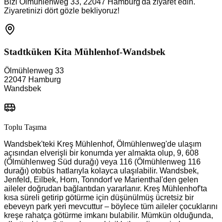
Bizi Ölmühlenweg 33, 22047 Hamburg'da ziyaret edin.
Ziyaretinizi dört gözle bekliyoruz!
Stadtküken Kita
Mühlenhof-Wandsbek
Ölmühlenweg 33
22047
Hamburg
Wandsbek
Toplu Taşıma
Wandsbek'teki Kreş Mühlenhof, Ölmühlenweg'de ulaşım
açısından elverişli bir konumda yer almakta olup, 9, 608
(Ölmühlenweg Süd durağı) veya 116 (Ölmühlenweg 116
durağı) otobüs hatlarıyla kolayca ulaşılabilir. Wandsbek,
Jenfeld, Eilbek, Horn, Tonndorf ve Marienthal'den gelen
aileler doğrudan bağlantıdan yararlanır. Kreş Mühlenhof'ta
kısa süreli getirip götürme için düşünülmüş ücretsiz bir
ebeveyn park yeri mevcuttur – böylece tüm aileler çocuklarını
kreşe rahatça götürme imkanı bulabilir. Mümkün olduğunda,