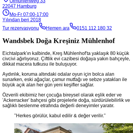
Ölmühlenweg 33
22047
Hamburg
Mo-Fr 07:00-17:00
Yılından beri
2018
Tur rezervasyonu
Hemen ara
0151 112 180 32
Wandsbek Doğa Kreşiniz Mühlenhof
Eichtalpark'ın kalbinde, Kreş Mühlenhof'ta yaklaşık 80 küçük
civcivi ağırlıyoruz. Çiftlik evi cazibesi doğaya yakın bahçeyle,
dikkat macera tutkusu ile buluşuyor.
Aydınlık, koruma altındaki odalar oyun için bolca alan
sunarken, eski ağaçlar, çamur mutfağı ve sebze yatakları ile
büyük açık alan her gün yeni keşifler sağlar.
Özverili ekibimiz her çocuğa bireysel olarak eşlik eder ve
'Ackerracker' bahçesi gibi projelerle doğa, sürdürülebilirlik ve
sağlıklı beslenme etrafında değerli deneyimler yaratır.
"
Herkes görülür, kabul edilir & değer verilir.
"