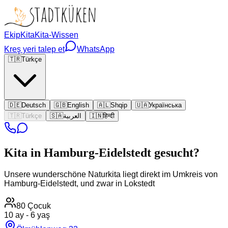
Ekip
Kita
Kita-Wissen
Kreş yeri talep et
WhatsApp
🇹🇷
Türkçe
🇩🇪
Deutsch
🇬🇧
English
🇦🇱
Shqip
🇺🇦
Українська
🇹🇷
Türkçe
🇸🇦
العربية
🇮🇳
हिन्दी
Kita in
Hamburg-Eidelstedt
gesucht?
Unsere wunderschöne Naturkita liegt direkt im Umkreis von
Hamburg-Eidelstedt, und zwar in Lokstedt
80
Çocuk
10 ay - 6 yaş