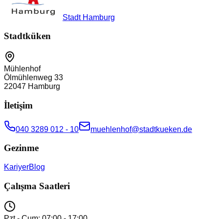
Stadt Hamburg
Stadtküken
Mühlenhof
Ölmühlenweg 33
22047
Hamburg
İletişim
040 3289 012 - 10
muehlenhof@stadtkueken.de
Gezinme
Kariyer
Blog
Çalışma Saatleri
Pzt - Cum: 07:00 - 17:00