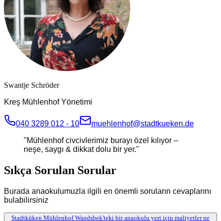
Swantje Schröder
Kreş Mühlenhof Yönetimi
040 3289 012 - 10
muehlenhof@stadtkueken.de
"
Mühlenhof civcivlerimiz burayı özel kılıyor –
neşe, saygı & dikkat dolu bir yer.
"
Sıkça Sorulan Sorular
Burada anaokulumuzla ilgili en önemli soruların cevaplarını
bulabilirsiniz
Stadtküken Mühlenhof Wandsbek'teki bir anaokulu yeri için maliyetler ne